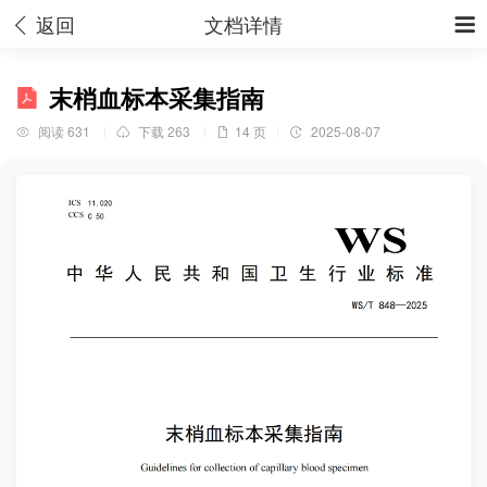
返回
文档详情


末梢血标本采集指南
阅读 631
下载 263
14 页
2025-08-07



