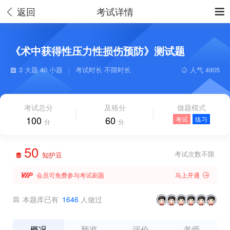
返回
考试详情


《术中获得性压力性损伤预防》测试题
3 大题 40 小题
|
考试时长 不限时长
人气 4905


考试总分
及格分
做题模式
100
60
考试
练习
分
分
50
考试次数不限
知护豆


会员可免费参与考试刷题
马上开通

本题库已有
1646
人做过

概况
预览
评价
老师