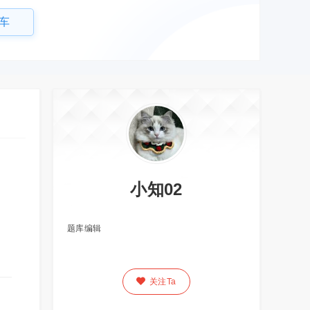
车
小知02
题库编辑

关注Ta