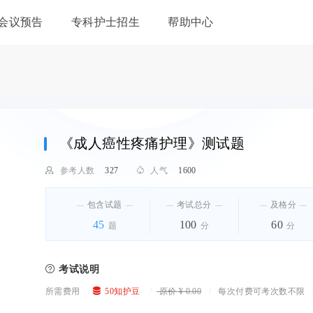
会议预告
专科护士招生
帮助中心
《成人癌性疼痛护理》测试题

参考人数
327

人气
1600
包含试题
考试总分
及格分
45
100
60
题
分
分

考试说明

所需费用
50知护豆
/
原价 ¥ 0.00
/
每次付费可考次数不限