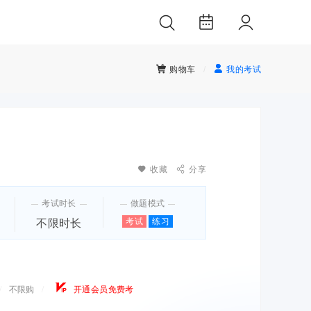


购物车
/
我的考试

收藏

分享
考试时长
做题模式
考试
练习
不限时长

/
不限购
/
开通会员免费考