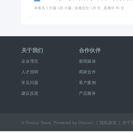
本卷共 1 大题 120 小题 , 试卷总分 120 分 , 及格分 95 分
关于我们
合作伙伴
企业理念
新闻媒体
人才招聘
商家合作
常见问题
客户案例
建议反馈
产品服务
|
|
©
Discuz Team.
Powered by
Discuz!
隐私政策
关于