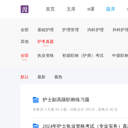
首页
文库
e课
题库
全部
基础护理
护理管理
内科护理
外科护
其他
护考真题
全部
执业资格
初级职称（护师）考试
中级职
默认
最新
最热
护士副高级职称练习题
本卷共 3 大题 84 小题 , 试卷总分 100 分 , 及格分 60 分
2024年护士执业资格考试（专业实务）真