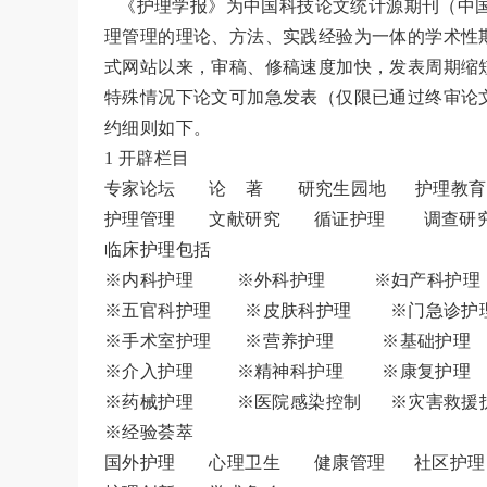
《护理学报》为中国科技论文统计源期刊（中国
理管理的理论、方法、实践经验为一体的学术性期
式网站以来，审稿、修稿速度加快，发表周期缩
特殊情况下论文可加急发表（仅限已通过终审论
约细则如下。
1 开辟栏目
专家论坛 论 著 研究生园地 护
护理管理 文献研究 循证护理 调查研
临床护理包括
※内科护理 ※外科护理 ※妇产科护理
※五官科护理 ※皮肤科护理 ※门急诊护
※手术室护理 ※营养护理 ※基础护理
※介入护理 ※精神科护理 ※康复护理
※药械护理 ※医院感染控制 ※灾害救援
※经验荟萃
国外护理 心理卫生 健康管理 社区护理