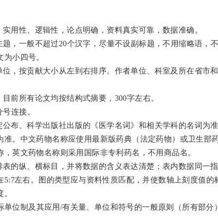
学性、实用性、逻辑性，论点明确，资料真实可靠，数据准确。
章主题，一般不超过20个汉字，尽量不设副标题，不用缩略语，
文为小四号。
名和单位，按贡献大小从左到右排序。作者单位、科室及所在省市
括，目前所有论文均按结构式摘要，300字左右。
以分号连接。
会审定公布、科学出版社出版的《医学名词》和相关学科的名词为
为准。中文药物名称应使用最新版药典（法定药物）或卫生部
称，英文药物名称则采用国际非专利药名，不用商品名。
理安排表的纵、横标目，并将数据的含义表达清楚；表内数据同一
5:7左右。图的类型应与资料性质匹配，并使数轴上刻度值的
度。
—1993《国际单位制及其应用/有关量、单位和符号的一般原则（所有部