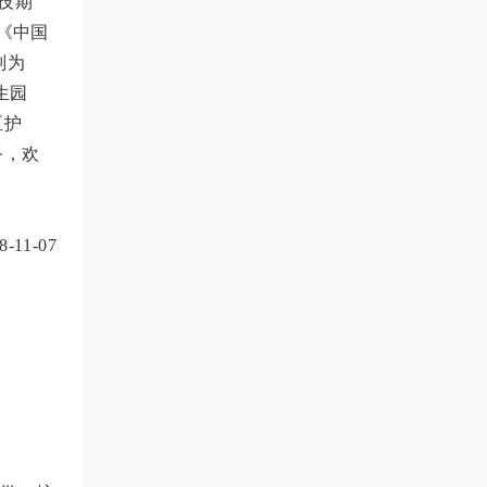
技期
《中国
别为
生园
区护
务，欢
11-07