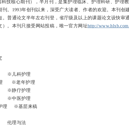
科技核心期刊），半月刊，是集护理临床、护理科研、护理教
刊。1993年创刊以来，深受广大读者、作者的欢迎。本刊创
短。普通论文半年左右刊登，省厅级及以上的课题论文设快审
文）。本刊只接受网站投稿，唯一官方网址
http://www.hlxb.com
理教育
究
 ※儿科护理
理 ※老年护理
 ※静疗护理
 ※中医护理
护理 ※基层来稿
 伦理与法