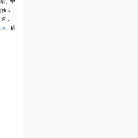
学、护
建独立
通道，
.cn
。稿