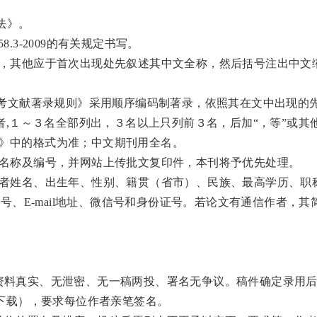
用法》。
3358.3-2009的有关规定书写。
略语外，其他应于首次出现处先叙述其中文全称，然后括号注出中文
信息与文献参考文献著录规则》采用顺序编码制著录，依照其在文中出现的
,１～３名全部列出，３名以上只列前３名，后加“，等”或其
d》中的格式为准；中文期刊用全名。
明项目名称及编号，并网站上传批文复印件，本刊将予优先处理。
第一作者姓名、出生年、性别、籍贯（省市）、民族、最高学历、职
、E-mail地址、微信号和身份证号。若论文有通信作者，其
确保资料真实、无泄密、无一稿两投、署名无争议。稿件确定录用
下载），要求每位作者亲笔签名。