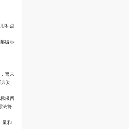
不用标点
和邮编标
准，暂未
药典委
指标保留
标法符
分）量和