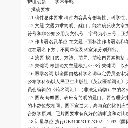
护理创新 学术争鸣
2 撰稿要求
2.1 稿件总体要求 稿件内容具有创新性、科
2.2 文题 文题力求简明、醒目，能准确反映文
符号和非公知公用英文代号，字号为小三号，正
2.3 作者署名及单位 在文题下面标注作者署
注在署名下方，不同单位及科室须分别列出。
2.4 摘要 按目的、方法、结果、结论四要素概
2.5 关键词 根据论文主题概括3～8个关键词，
2.6 医学名词 以全国自然科学名词审定委员
公布学科仍以人民卫生出版社《英汉医学词汇》
员会编辑的《药名词汇》（非法定药物）中的名
2.7 图表 每幅图、表应有简明的题目。要合
的小数位数相同。图不宜过大，高与宽的比例应在
合数学原则。照片图要求有良好的清晰度和对比
2.8 计量单位 执行GB3100/3101/3102