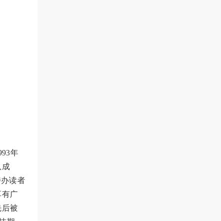
93年
队成
持办读者
享有广
先后被