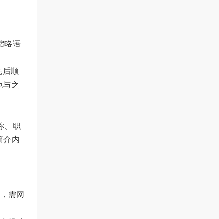
缩略语
先后顺
他与之
称、职
简介内
后，需网